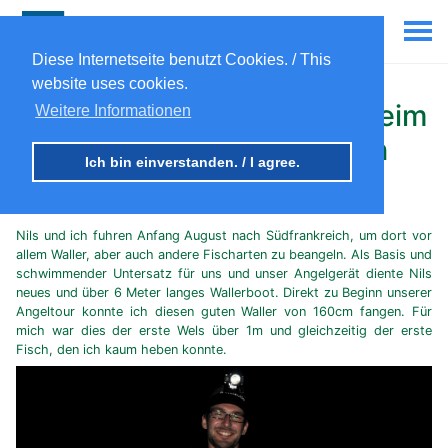
Diese Internetseite benutzt Cookies. / This
website uses cookies.
Wels von 160 cm nachts beim
Weitere Informationen
Angeln in Südfrankreich
Ich bin einverstanden. / I agree.
2nd Aug 2010
Nils und ich fuhren Anfang August nach Südfrankreich, um dort vor
allem Waller, aber auch andere Fischarten zu beangeln. Als Basis und
schwimmender Untersatz für uns und unser Angelgerät diente Nils
neues und über 6 Meter langes Wallerboot. Direkt zu Beginn unserer
Angeltour konnte ich diesen guten Waller von 160cm fangen. Für
mich war dies der erste Wels über 1m und gleichzeitig der erste
Fisch, den ich kaum heben konnte.