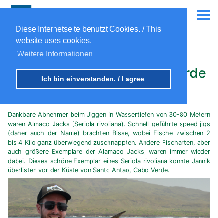
Diese Internetseite benutzt Cookies. / This
website uses cookies.
Almaco Jack (Seriola
Weitere Informationen
rivoliana), jigging Cabo Verde
Ich bin einverstanden. / I agree.
6th Oct 2023
Dankbare Abnehmer beim Jiggen in Wassertiefen von 30-80 Metern
waren Almaco Jacks (Seriola rivoliana). Schnell geführte speed jigs
(daher auch der Name) brachten Bisse, wobei Fische zwischen 2
bis 4 Kilo ganz überwiegend zuschnappten. Andere Fischarten, aber
auch größere Exemplare der Alamaco Jacks, waren immer wieder
dabei. Dieses schöne Exemplar eines Seriola rivoliana konnte Jannik
überlisten vor der Küste von Santo Antao, Cabo Verde.