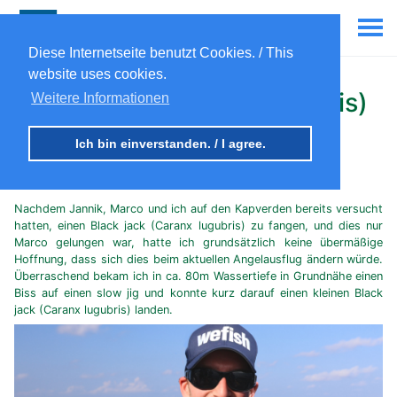
Diese Internetseite benutzt Cookies. / This
website uses cookies.
Black jack (Caranx lugubris)
Weitere Informationen
auf slow jig, Malediven
Ich bin einverstanden. / I agree.
25th Feb 2024
Nachdem Jannik, Marco und ich auf den Kapverden bereits versucht
hatten, einen Black jack (Caranx lugubris) zu fangen, und dies nur
Marco gelungen war, hatte ich grundsätzlich keine übermäßige
Hoffnung, dass sich dies beim aktuellen Angelausflug ändern würde.
Überraschend bekam ich in ca. 80m Wassertiefe in Grundnähe einen
Biss auf einen slow jig und konnte kurz darauf einen kleinen Black
jack (Caranx lugubris) landen.